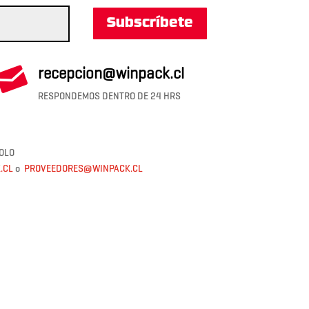
Subscríbete

recepcion@winpack.cl
RESPONDEMOS DENTRO DE 24 HRS
OLO
.CL
o
PROVEEDORES@WINPACK.CL