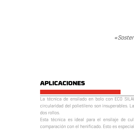
«Sosteni
APLICACIONES
x
La técnica de ensilado en bolo con ECO SIL
circularidad
del polietileno son insuperables.
dos rollos.
Esta técnica es ideal para el ensilaje de cu
comparación con el
henificado. Esto es especi