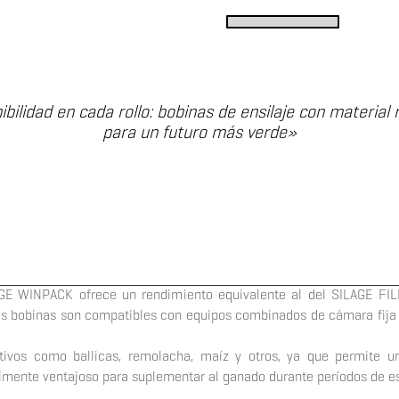
x
bilidad en cada rollo: bobinas de ensilaje con material 
para un futuro más verde»
AGE WINPACK ofrece un rendimiento
equivalente al del SILAGE FIL
 Las bobinas son compatibles con equipos combinados
de cámara fija
ltivos como ballicas, remolacha, maíz y otros,
ya que permite un
almente ventajoso para suplementar al ganado durante
períodos de e