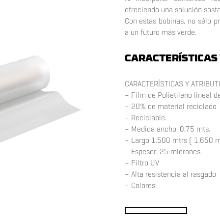
ofreciendo
una solución soste
Con estas bobinas, no sélo pr
a un
futuro más verde.
CARACTERÍSTICAS 
CARACTERÍSTICAS Y ATRIBUT
–
Film de Polietileno lineal 
–
20% de material reciclado
–
Reciclable.
–
Medida ancho: 0,75 mts.
–
Largo 1.500 mtrs ( 1.650 m
–
Espesor: 25 micrones.
–
Filtro UV
–
Alta resistencia al rasgado
–
Colores:
x