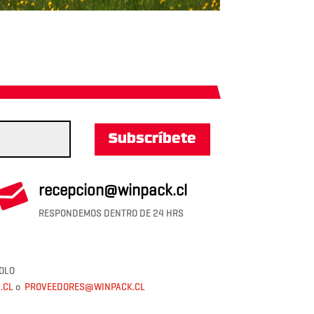
Subscríbete

recepcion@winpack.cl
RESPONDEMOS DENTRO DE 24 HRS
OLO
.CL
o
PROVEEDORES@WINPACK.CL