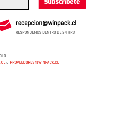
Subscríbete

recepcion@winpack.cl
RESPONDEMOS DENTRO DE 24 HRS
OLO
.CL
o
PROVEEDORES@WINPACK.CL