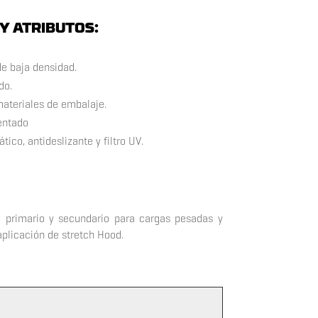
Y ATRIBUTOS:
de baja densidad.
do.
ateriales de embalaje.
entado
tico, antideslizante y filtro UV.
 primario y secundario para cargas pesadas y
plicación de stretch Hood.