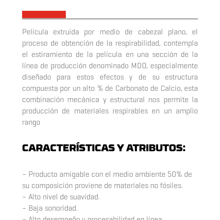
x
Película extruida por medio de cabezal plano, el
proceso de obtención de la respirabilidad, contempla
el estiramiento de la película en una sección de la
línea de producción denominado MDO, especialmente
diseñado para estos efectos y de su estructura
compuesta por un alto % de Carbonato de Calcio, esta
combinación mecánica y estructural nos permite la
producción de materiales respirables en un amplio
rango
CARACTERÍSTICAS Y ATRIBUTOS:
– Producto amigable con el medio ambiente 50% de
su composición proviene de materiales no fósiles.
– Alto nivel de suavidad.
– Baja sonoridad.
– Alto desempeño y procesabilidad en línea.