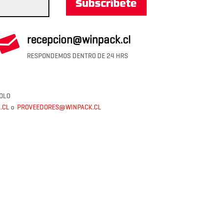
Subscríbete

recepcion@winpack.cl
RESPONDEMOS DENTRO DE 24 HRS
OLO
.CL
o
PROVEEDORES@WINPACK.CL