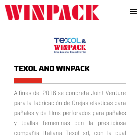
a
TEXOL AND WINPACK
x
A fines del 2016 se concreta Joint Venture
para la fabricación de Orejas elásticas para
pañales y de films perforados para pañales
y toallas femeninas con la prestigiosa
compañía Italiana Texol srl, con la cual